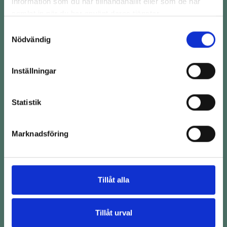
information som du har tillhandahållit eller som de har
En erfaren personlig tränare med bred kunskap
samlat in när du har använt deras tjänster.
och fördjupad praktisk erfarenhet. Här får du ett
Samtyckesval
mer individanpassat upplägg där träningen
Nödvändig
anpassas efter dina mål, din livsstil och dina
förutsättningar för att skapa långsiktiga resultat.
Inställningar
Erfarenhet
2–5 år i yrket och mellan 1 000–3 000
Statistik
genomförda klienttimmar.
Utbildning
Marknadsföring
Grundutbildning inom personlig träning samt
vidareutbildningar inom exempelvis avancerad
programmering, kostrådgivning och
Tillåt alla
beteendeförändring.
Kompetensområden
Tillåt urval
Skräddarsydda och periodiserade