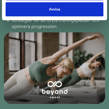
träningsupplägg
Anpassning av träning utifrån stress, sömn
Avvisa
och vardagsbalans
Strategier för att bryta träningsplatåer och
optimera progression