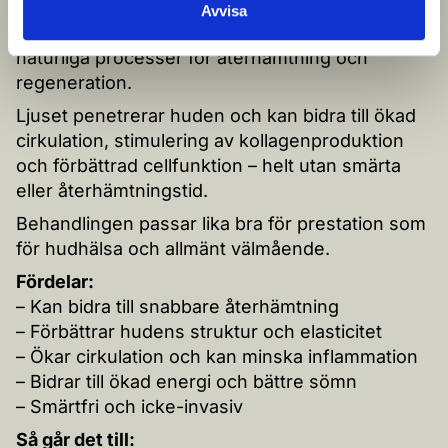
helkroppsbehandling som använder rött och
Avvisa
nära-infrarött ljus för att stimulera kroppens
naturliga processer för återhämtning och
regeneration.
Ljuset penetrerar huden och kan bidra till ökad
cirkulation, stimulering av kollagenproduktion
och förbättrad cellfunktion – helt utan smärta
eller återhämtningstid.
Behandlingen passar lika bra för prestation som
för hudhälsa och allmänt välmående.
Fördelar:
– Kan bidra till snabbare återhämtning
– Förbättrar hudens struktur och elasticitet
– Ökar cirkulation och kan minska inflammation
– Bidrar till ökad energi och bättre sömn
– Smärtfri och icke-invasiv
Så går det till: