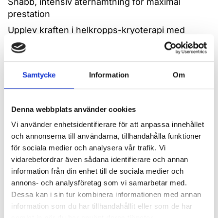
Snabb, intensiv återhämtning för maximal
prestation
Upplev kraften i helkropps-kryoterapi med
e°CABIN™ – en avancerad behandling för dig
som vill accelerera återhämtning, öka
energinivåer och optimera din prestation.
Samtycke
Information
Om
Under en kort session exponeras kroppen för
extrem kyla (ned till –140°C), vilket triggar
kroppens naturliga respons och kan bidra till
Denna webbplats använder cookies
förbättrad cirkulation, minskad inflammation och
Vi använder enhetsidentifierare för att anpassa innehållet
snabbare återhämtning.
och annonserna till användarna, tillhandahålla funktioner
Behandlingen är helt elektrisk, säker och sker i
för sociala medier och analysera vår trafik. Vi
en modern, immersiv miljö som gör upplevelsen
vidarebefordrar även sådana identifierare och annan
både effektiv och motiverande.
information från din enhet till de sociala medier och
annons- och analysföretag som vi samarbetar med.
Fördelar:
Dessa kan i sin tur kombinera informationen med annan
– Kan bidra till snabbare återhämtning
information som du har tillhandahållit eller som de har
– Ökad energi och mental skärpa
samlat in när du har använt deras tjänster.