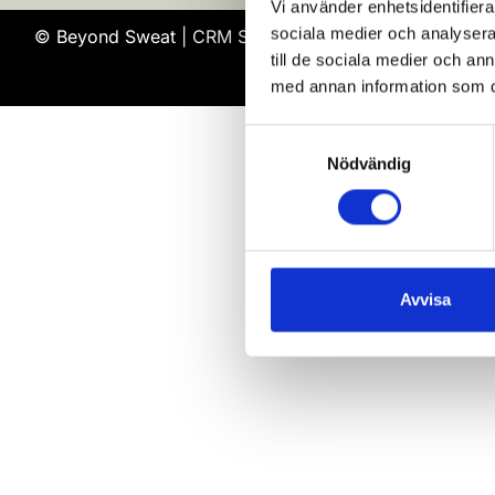
Vi använder enhetsidentifierar
sociala medier och analysera 
© Beyond Sweat
| CRM System
WisePlatform Gym
pow
till de sociala medier och a
med annan information som du 
Samtyckesval
Nödvändig
Avvisa