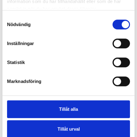
information som du har tillhandahållit eller som de har
samlat in när du har använt deras tjänster.
Land (*):
Sverige
Samtyckesval
Nödvändig
Ytterligare information
Inställningar
Födelsedatum: (*)
Statistik
Marknadsföring
Registrera
Tillåt alla
Jag vill få Beyond Sweat nyhetsbrev
Jag godkänner användarvillkoren (*)
Tillåt urval