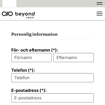
Na
Na
Personlig information
För- och efternamn (*):
Telefon (*):
E-postadress (*):