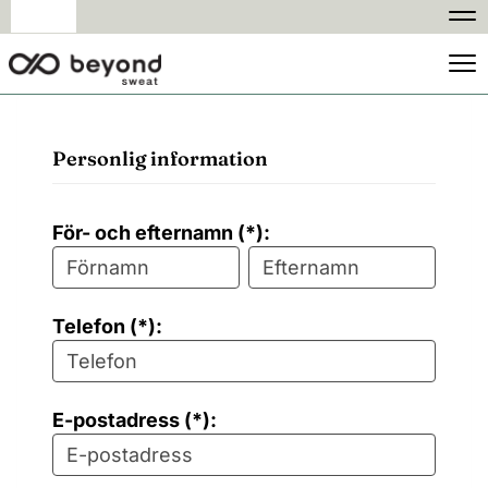
Na
Na
Personlig information
För- och efternamn (*):
Telefon (*):
E-postadress (*):