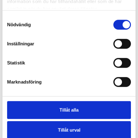
information som du har tillhandahållit eller som de har
samlat in när du har använt deras tjänster.
Land (*):
Sverige
Samtyckesval
Nödvändig
Ytterligare information
Inställningar
Födelsedatum: (*)
Statistik
Marknadsföring
Registrera
Tillåt alla
Jag vill få Beyond Sweat nyhetsbrev
Jag godkänner användarvillkoren (*)
Tillåt urval