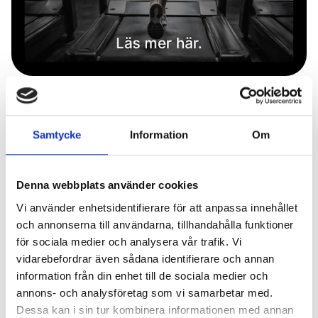
Träning xxx bekvämligheter
Extra värde för Founders Members första året:
Samtycke
Information
Om
22 900 kr
Individuell konsultation & screening
Denna webbplats använder cookies
2 PT-timmar
Vi använder enhetsidentifierare för att anpassa innehållet
1500 credits/månad att använda i vår
och annonserna till användarna, tillhandahålla funktioner
recovery
för sociala medier och analysera vår trafik. Vi
vidarebefordrar även sådana identifierare och annan
Buy now
information från din enhet till de sociala medier och
annons- och analysföretag som vi samarbetar med.
Dessa kan i sin tur kombinera informationen med annan