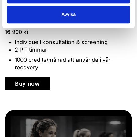
Gym och gruppträning..
Avvisa
Extra värde för Founders Members första året:
16 900 kr
Individuell konsultation & screening
2 PT-timmar
1000 credits/månad att använda i vår
recovery
Buy now