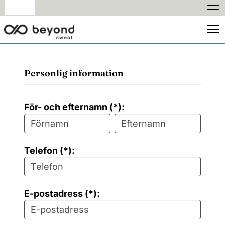
Na
Na
Personlig information
För- och efternamn (*):
Telefon (*):
E-postadress (*):