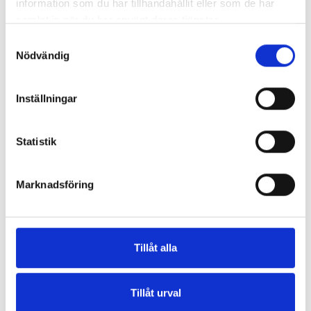
information som du har tillhandahållit eller som de har
samlat in när du har använt deras tjänster.
Land (*):
Sverige
Samtyckesval
Nödvändig
Ytterligare information
Inställningar
Födelsedatum: (*)
Statistik
Marknadsföring
Registrera
Tillåt alla
Jag vill få Beyond Sweat nyhetsbrev
Jag godkänner användarvillkoren (*)
Tillåt urval